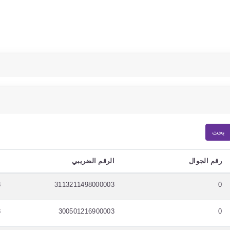
بحث
رقم الجوال
الرقم الضريبي
ا
8
3113211498000003
0
8
300501216900003
0