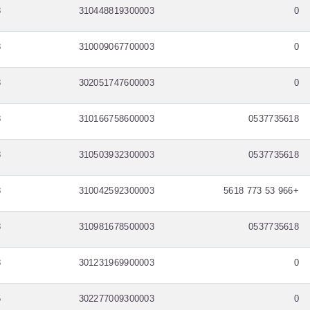
8
310448819300003
0
8
310009067700003
0
8
302051747600003
0
8
310166758600003
0537735618
8
310503932300003
0537735618
8
310042592300003
+966 53 773 5618
8
310981678500003
0537735618
8
301231969900003
0
5
302277009300003
0