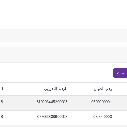
بحث
رقم الجوال
الرقم الضريبي
ال
.8
310203445200003
0500000001
.8
300683886900003
050000003